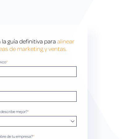
la guía definitiva para
alinear
eas de marketing y ventas.
nico
*
 describe mejor?
*
mbre de tu empresa?
*