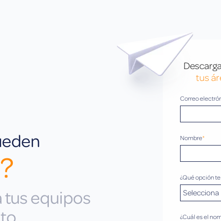
Descarga 
tus ár
Correo electró
pueden
Nombre
*
s?
¿Qué opción te
 tus equipos
to.
¿Cuál es el no