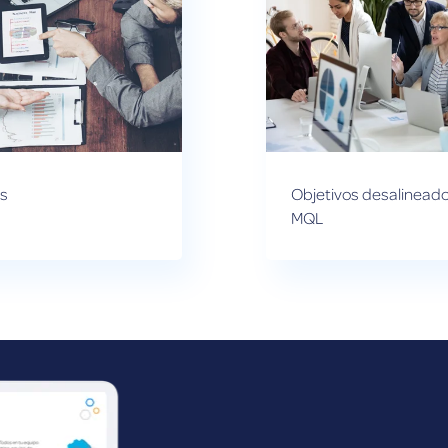
es
Objetivos desalineados
MQL