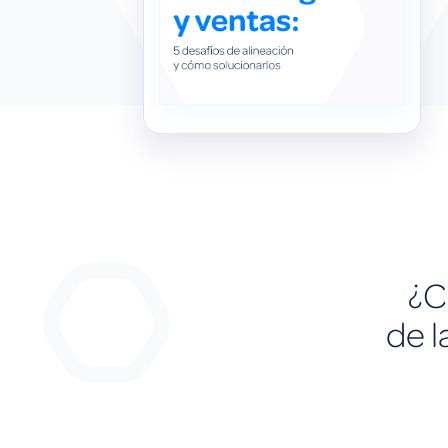
¿C
de l