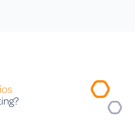
íos
ting?