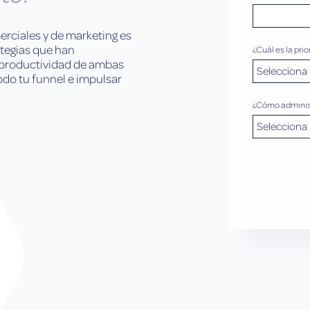
erciales y de marketing es
ategias que han
¿Cuál es la pr
 productividad de ambas
odo tu funnel e impulsar
¿Cómo administ